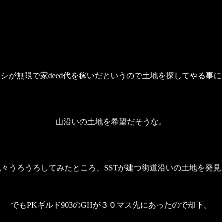
シが無限で家deed代を稼いだというので土地を探してやる事
山沿いの土地を希望だそうな。
色々うろうろしてみたところ、SSTが建つ街道沿いの土地を発見
でもPKギルド903のGHが３０マス先にあったので却下。