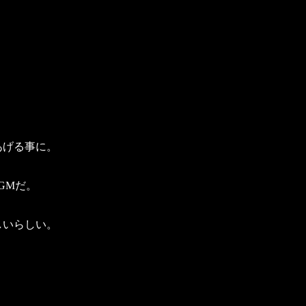
あげる事に。
GMだ。
しいらしい。