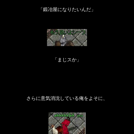
「鍛冶屋になりたいんだ」
「まじスか」
さらに意気消沈している俺をよそに、