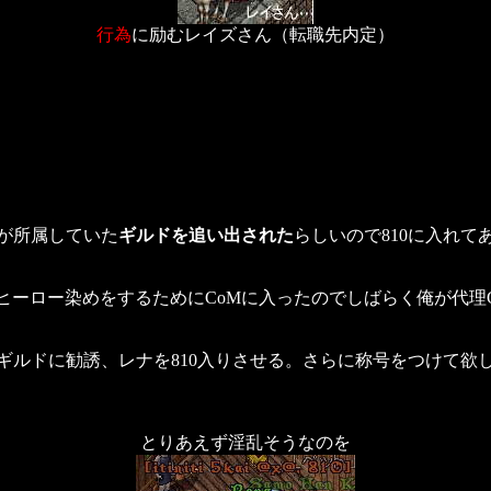
行為
に励むレイズさん（転職先内定）
が所属していた
ギルドを追い出された
らしいので810に入れて
ヒーロー染めをするためにCoMに入ったのでしばらく俺が代理
ギルドに勧誘、レナを810入りさせる。さらに称号をつけて欲
とりあえず淫乱そうなのを